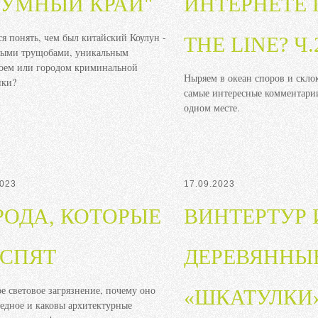
ЗУМНЫЙ КРАЙ"
ИНТЕРНЕТЕ 
я понять, чем был китайский Коулун -
THE LINE? Ч.
ными трущобами, уникальным
оем или городом криминальной
Ныряем в океан споров и склок
ики?
самые интересные комментарии
одном месте.
2023
17.09.2023
РОДА, КОТОРЫЕ
ВИНТЕРТУР 
 СПЯТ
ДЕРЕВЯННЫ
ое световое загрязнение, почему оно
«ШКАТУЛКИ
редное и каковы архитектурные