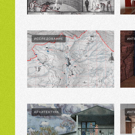
Semipalatinsk Wish Tree
Amelie
ИССЛЕДОВАНИЕ
ИНТ
Ч.2. ПРИРОДА И КЛИМАТ
Stand Up
АРХИТЕКТУРА
ИНТ