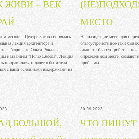
К ЖИВИ – ВЕК
(НЕ)ПОДХО
РАЙ
МЕСТО
ом месяце в Центре Зотов состоялась
Неподходящие места для опред
ельная лекция архитектора и
благоустройств все-таки бываю
ателя бюро Utro Ольги Рокаль с
сами эти благоустройства, поя
им названием "Homo Ludens". Лекция
определенном месте, создают
нь понравилась, и далее я бы хотела
проблемы...
ься с вами основными выдержками из
2023
30.09.2023
РАД БОЛЬШОЙ,
ЧТО ПИШУТ