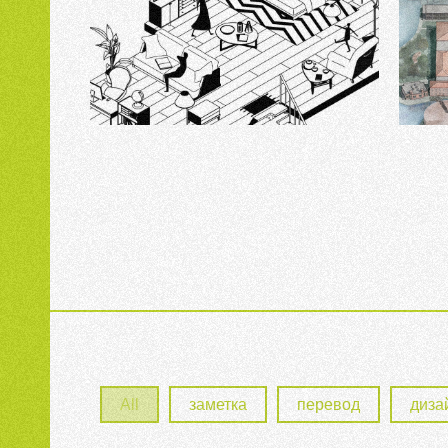
Quarantine Mess
Universit
All
заметка
перевод
диза