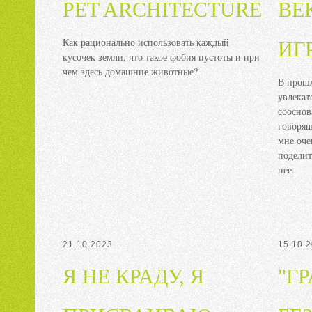
PET ARCHITECTURE
ВЕ
Как рационально использовать каждый
ИГ
кусочек земли, что такое фобия пустоты и при
чем здесь домашние животные?
В прошл
увлекат
сооснов
говорящ
мне оче
поделит
нее.
21.10.2023
15.10.
Я НЕ КРАДУ, Я
"Г