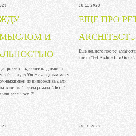
2023
18.11.2023
ЖДУ
ЕЩЕ ПРО PE
МЫСЛОМ И
ARCHITECT
Еще немного про pet architectu
АЛЬНОСТЬЮ
книги "Pet Architecture Guide".
 устроимся поудобнее на диване и
м себя в эту субботу очередным моим
дом-выжимкой из видеоролика Дами
названием: "Города романа "Дюна" —
 или реальность?".
2023
29.10.2023