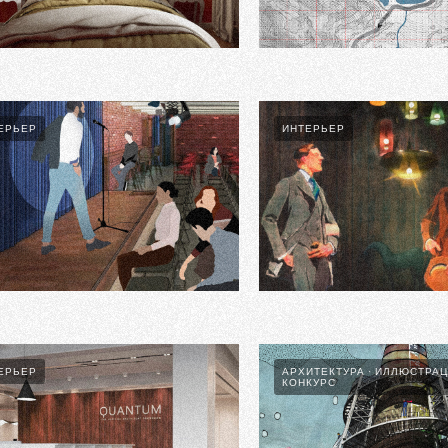
Ч.3. ИДЕОЛОГИЯ И ПРОТОТИП
ЕРЬЕР
ИНТЕРЬЕР
 Club N1
Quantum + Penta
ЕРЬЕР
АРХИТЕКТУРА
ИЛЛЮСТРАЦ
КОНКУРС