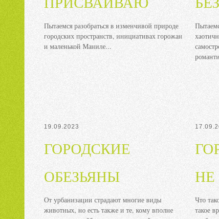
ПРИСВАИВАЮ
БЕ
Пытаемся разобраться в изменчивой природе
Пытаемс
городских пространств, инициативах горожан
хаотич
и маленькой Маниле...
самостр
романт
19.09.2023
17.09.
ГОРОДСКИЕ
ГО
ОБЕЗЬЯНЫ
НЕ
От урбанизации страдают многие виды
Что так
животных, но есть также и те, кому вполне
такое в