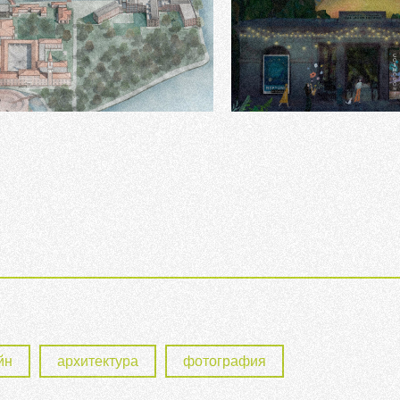
y Island
Cosmogony Festival
йн
архитектура
фотография